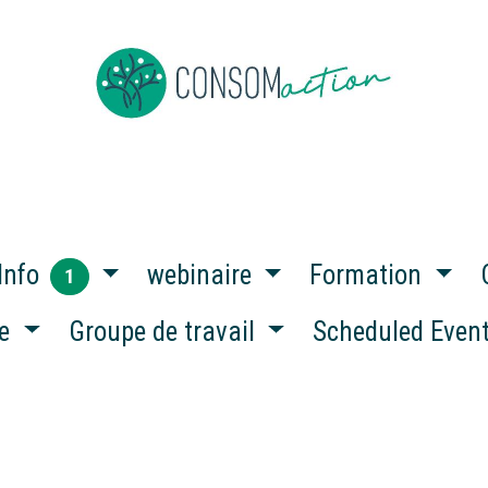
e
About us
To be member
Events
News
Jobs
Co
Info
webinaire
Formation
1
ce
Groupe de travail
Scheduled Even