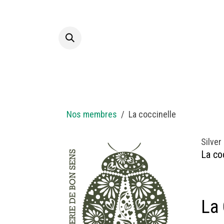
Skip to Content
Hom
Nos membres
La coccinelle
Silver
La co
La 