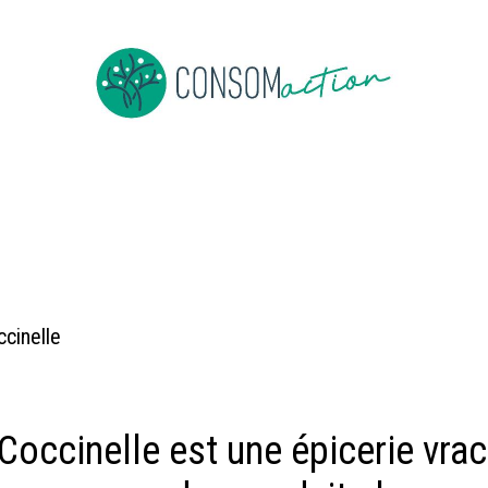
e
About us
To be member
Events
News
Jobs
Co
ccinelle
Coccinelle est une épicerie vrac