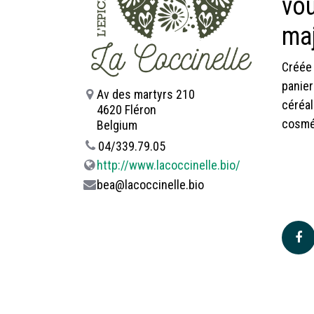
vou
maj
Créée 
panier
Av des martyrs 210
céréal
4620 Fléron
cosmét
Belgium
04/339.79.05
http://www.lacoccinelle.bio/
bea@lacoccinelle.bio