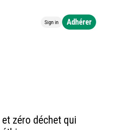
Adhérer
Sign in
ntact
 et zéro déchet qui