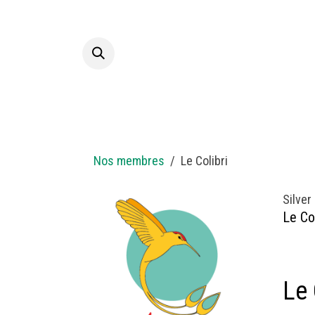
Skip to Content
Hom
Nos membres
Le Colibri
Silver
Le Col
Le 