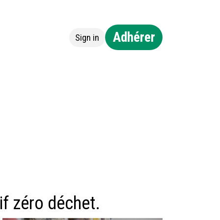
Adhérer
Sign in
ntact
tif zéro déchet.