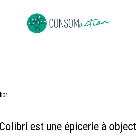
e
About us
To be member
Events
News
Jobs
Co
ibri
Colibri est une épicerie à objec