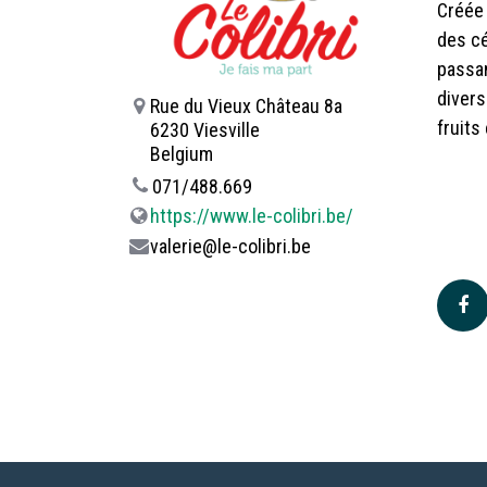
Créée 
des cé
passan
diver
Rue du Vieux Château 8a
fruits
6230 Viesville
Belgium
071/488.669
https://www.le-colibri.be/
valerie@le-colibri.be