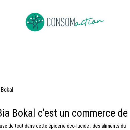
e
About us
To be member
Events
News
Jobs
Co
 Bokal
Bia Bokal c'est un commerce de 
uve de tout dans cette épicerie éco-lucide : des aliments du