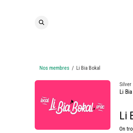
Skip to Content
Hom
Nos membres
Li Bia Bokal
Silver
Li Bia
Li 
On tro