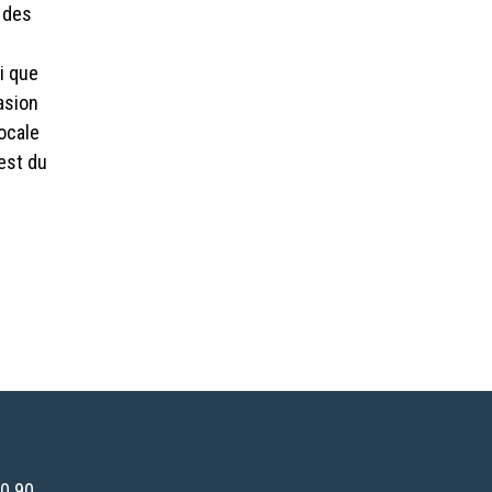
, des
i que
casion
ocale
'est du
0 90