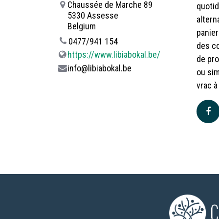
Chaussée de Marche 89
quotid
5330 Assesse
altern
Belgium
panier
0477/941 154
des co
https://www.libiabokal.be/
de pro
info@libiabokal.be
ou sim
vrac à