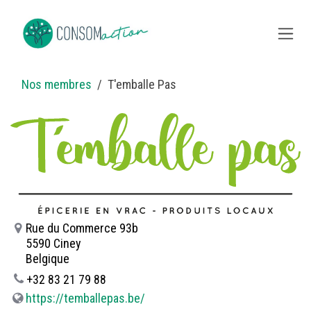
Se rendre au contenu
Nos membres
T'emballe Pas
Rue du Commerce 93b
5590 Ciney
Belgique
+32 83 21 79 88
https://temballepas.be/