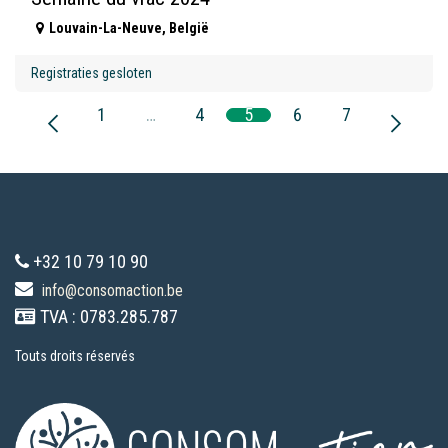
Louvain-La-Neuve
,
België
Registraties gesloten
1
…
4
5
6
7
+32 10 79 10 90
info@consomaction.be
TVA : 0783.285.787
Touts droits réservés