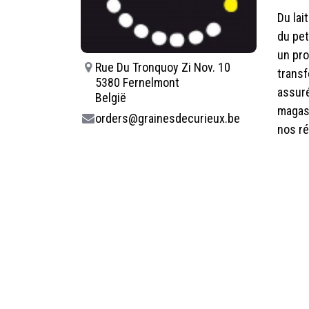
Du lai
du pet
un pro
Rue Du Tronquoy Zi Nov. 10
transf
5380 Fernelmont
assuré
België
magasi
orders@grainesdecurieux.be
nos ré