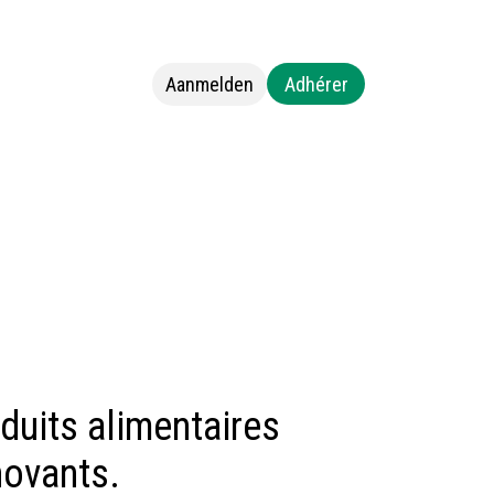
Aanmelden
Adhérer
s
Neem contact op met ons
duits alimentaires
nnovants.