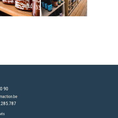
0 90
maction.be
.285.787
rvés