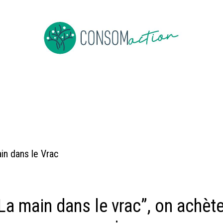
Devenir membre
Evenementen
Nieuws overs bulk
Job
in dans le Vrac
La main dans le vrac”, on achèt