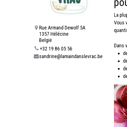
po
La plu
Vous v
Rue Armand Dewolf 5A
quanti
1357 Hélécine
België
Dans v
+32 19 86 05 56
d
sandrine@lamaindanslevrac.be
d
d
d