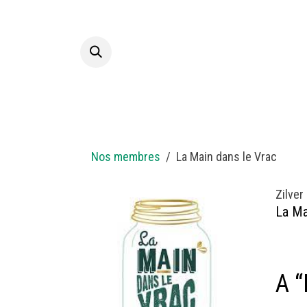
Overslaan naar inhoud
Startpagina
A propos
Nos membres
La Main dans le Vrac
Zilver
La Ma
A “