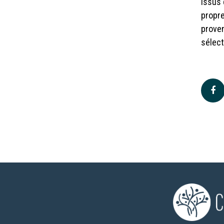
issus 
propre
prove
sélect