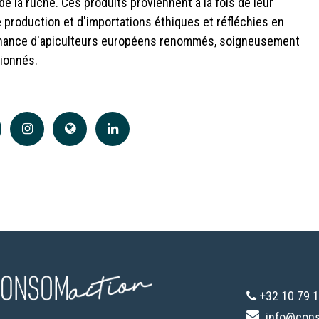
de la ruche. Ces produits proviennent à la fois de leur
 production et d'importations éthiques et réfléchies en
nance d'apiculteurs européens renommés, soigneusement
ionnés.
+32 10 79 1
info@con