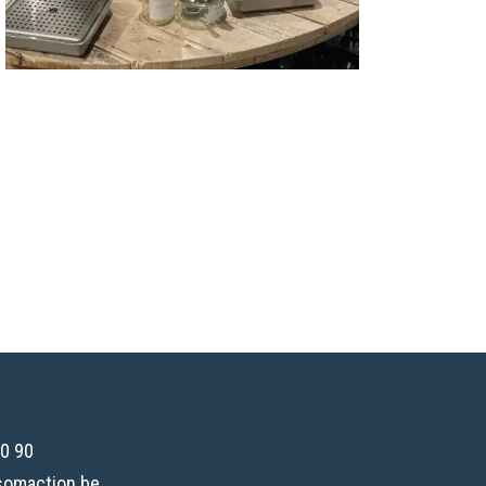
0 90
somaction.be