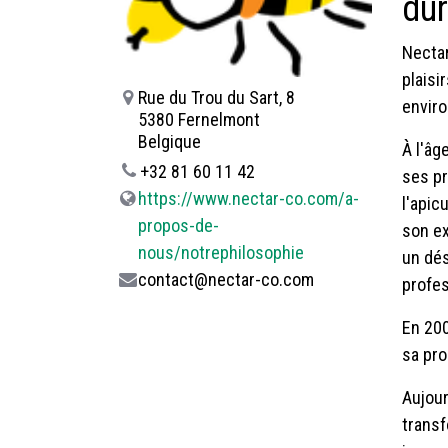
dur
Nectar
plaisi
Rue du Trou du Sart, 8
enviro
5380 Fernelmont
Belgique
À l'âg
+32 81 60 11 42
ses pr
https://www.nectar-co.com/a-
l'apic
propos-de-
son ex
nous/notrephilosophie
un dés
contact@nectar-co.com
profes
En 200
sa pro
Aujour
transf