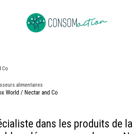
ropos
Devenir membre
Événements
Actus en vrac
d Co
sseurs alimentaires
x World / Nectar and Co
cialiste dans les produits de la 