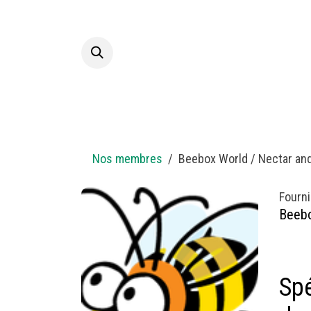
Se rendre au contenu
Accueil
A p
Nos membres
Beebox World / Nectar an
Fourni
Beebo
Spé