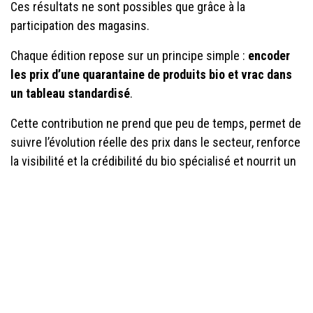
Ces résultats ne sont possibles que grâce à la
participation des magasins.
Chaque édition repose sur un principe simple :
encoder
les prix d’une quarantaine de produits bio et vrac dans
un tableau standardisé
.
Cette contribution ne prend que peu de temps, permet de
suivre l’évolution réelle des prix dans le secteur, renforce
la visibilité et la crédibilité du bio spécialisé et nourrit un
outil collectif utilisé par tout le secteur
Rejoignez l’Observatoire des prix bio
Depuis son lancement, plus de 70 magasins ont déjà
participé à l’Observatoire.
Afin de garantir la représentativité des données, nous
cherchons aujourd’hui à élargir encore la base de