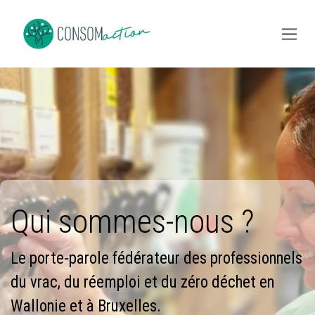
Skip to Content
Qui sommes-nous ?
Le porte-parole fédérateur
des professionnels
du vrac, du réemploi et du zéro déchet en
Wallonie et à Bruxelles.