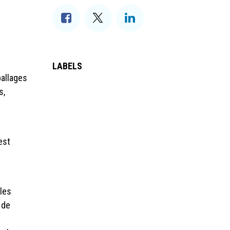
LABELS
ballages
s,
est
les
 de