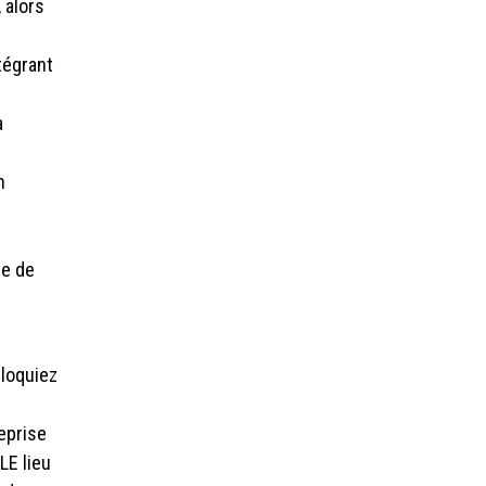
 alors
tégrant
a
n
de de
0 90
bloquiez
somaction.be
eprise
783.285.787
LE lieu
és.