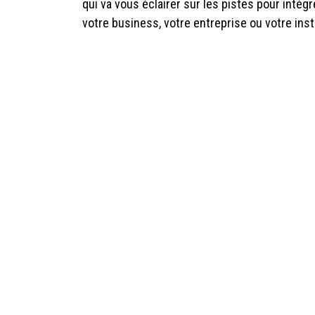
qui va vous éclairer sur les pistes pour intég
votre business, votre entreprise ou votre inst
Infos et inscriptions
📍
Pas encore convaincu.e ? Ecoutez Sylvie, dir
Ecouter le podcast de son interv
in
​Evénement