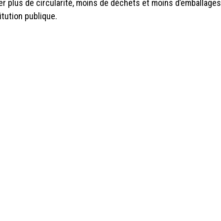
rer plus de circularité, moins de déchets et moins d’emballage
itution publique.
ectrice de ConsomAction et bloquez votre agenda !
iew sur 20/Cent Retail