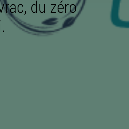
vrac, du zéro
.