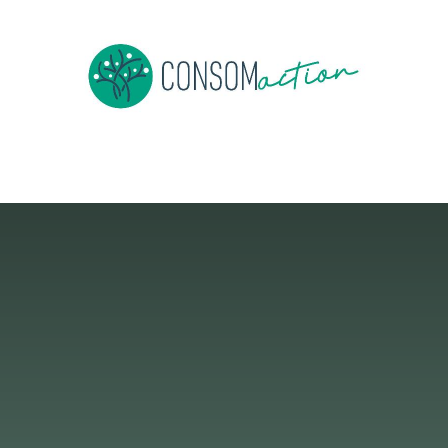
e
About us
To be member
Events
News
Jobs
Co