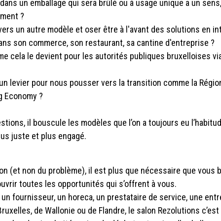
l, dans un emballage qui sera brûlé ou à usage unique a un sens,
ement ?
vers un autre modèle et oser être à l'avant des solutions en in
ans son commerce, son restaurant, sa cantine d'entreprise ?
mme cela le devient pour les autorités publiques bruxelloises vi
 un levier pour nous pousser vers la transition comme la Régio
ing Economy ?
tions, il bouscule les modèles que l’on a toujours eu l’habitu
us juste et plus engagé.
+32 10 79 1
tion (et non du problème), il est plus que nécessaire que vous 
vrir toutes les opportunités qui s’offrent à vous.
info@con
n fournisseur, un horeca, un prestataire de service, une entr
TVA : BE 0
ruxelles, de Wallonie ou de Flandre, le salon Rezolutions c’est 
Tous droits réserv