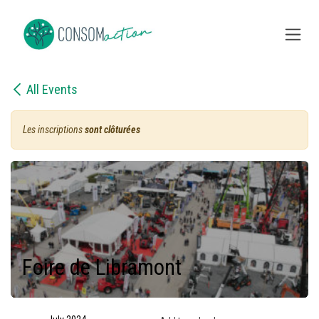
Skip to Content
All Events
Les inscriptions
sont clôturées
Foire de Libramont