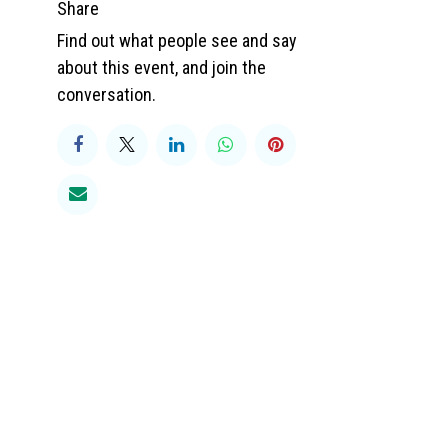
Share
Find out what people see and say
about this event, and join the
conversation.
0 90
somaction.be
783.285.787