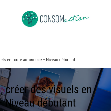
e
About us
To be member
Events
News
Jobs
Co
suels en toute autonomie – Niveau débutant
, créer des visuels en
– Niveau débutant