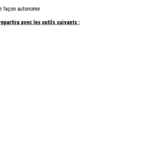
de façon autonome
repartira avec les outils suivants :
+32 10 79 1
info@con
TVA : BE 0