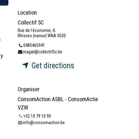
Location
Collectif 5C
Rue de l'économie, 4,
Rhisnes (namur) WNA 5020
n
0485465941
magali@collectif5c.be
ry
Get directions
Organiser
ConsomAction ASBL - ConsomActie
VZW
+32 10 79 10 90
info@consomaction.be