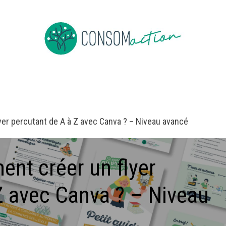
e
About us
To be member
Events
News
Jobs
Co
yer percutant de A à Z avec Canva ? – Niveau avancé
nt créer un flyer
Z avec Canva ? – Niveau