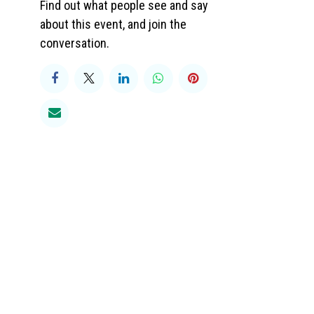
Find out what people see and say
about this event, and join the
conversation.
0 90
somaction.be
783.285.787