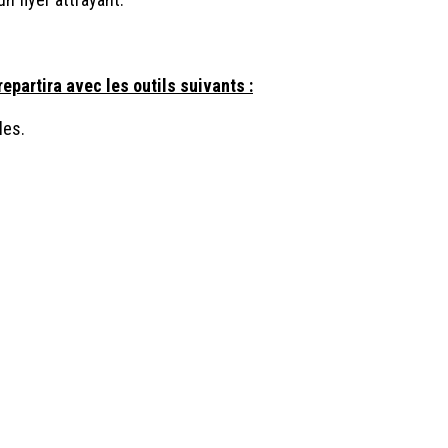
repartira avec les outils suivants :
iles.
+32 10 79 1
info@con
TVA : BE 0