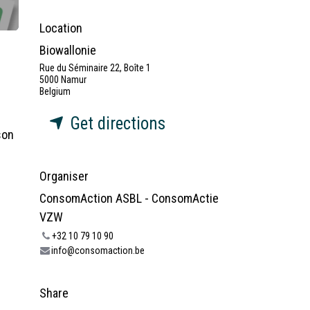
Location
Biowallonie
Rue du Séminaire 22, Boîte 1
5000 Namur
Belgium
Get directions
son
Organiser
ConsomAction ASBL - ConsomActie
VZW
+32 10 79 10 90
info@consomaction.be
Share