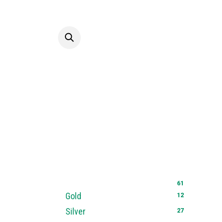
Skip to Content
Hom
61
12
Gold
27
Silver