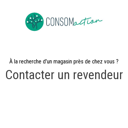
e
About us
To be member
Events
News
Jobs
Co
À la recherche d'un magasin près de chez vous ?
Contacter un revendeur