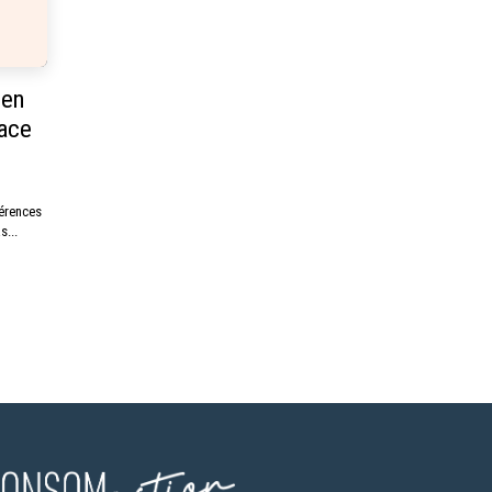
 en
face
férences
s...