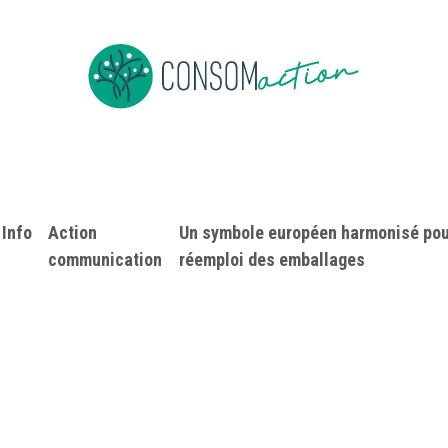
e
About us
To be member
Events
News
Jobs
Co
Info
​Action
Un symbole européen harmonisé pou
communication
réemploi des emballages