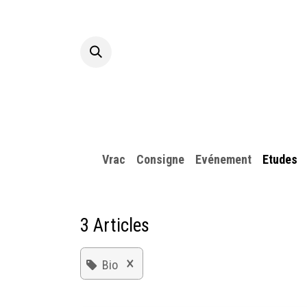
Skip to Content
Hom
Vrac
Consigne
​Evénement
Etudes
3 Articles
×
Bio