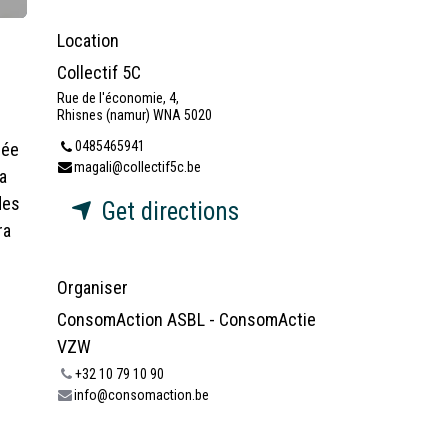
Location
Collectif 5C
Rue de l'économie, 4,
Rhisnes (namur) WNA 5020
0485465941
iée
magali@collectif5c.be
a
des
Get directions
ra
Organiser
ConsomAction ASBL - ConsomActie
VZW
+32 10 79 10 90
info@consomaction.be