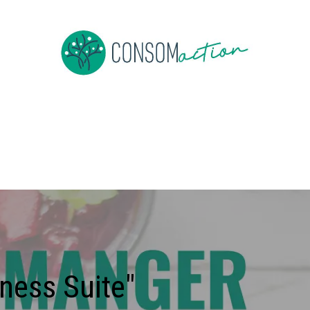
e
About us
To be member
Events
News
Jobs
Co
iness Suite"