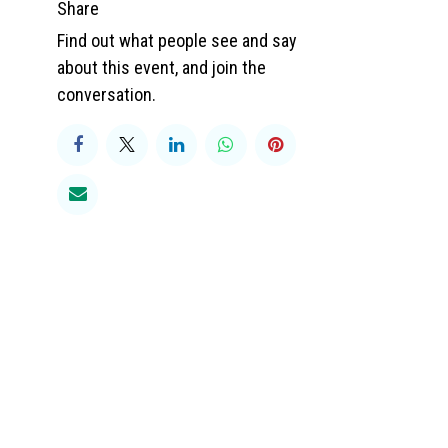
Share
Find out what people see and say
about this event, and join the
conversation.
0 90
somaction.be
783.285.787