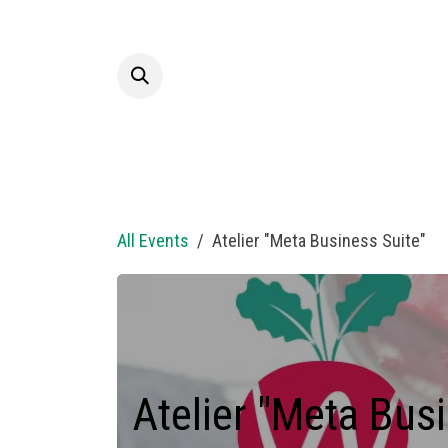
Skip to Content
Hom
All Events
Atelier "Meta Business Suite"
Atelier "Meta Bus