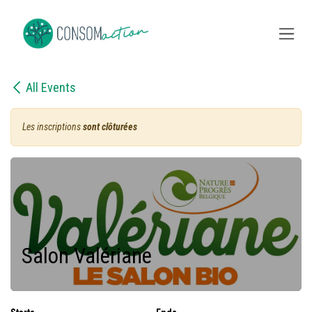
Skip to Content
All Events
Les inscriptions
sont clôturées
Salon Valériane