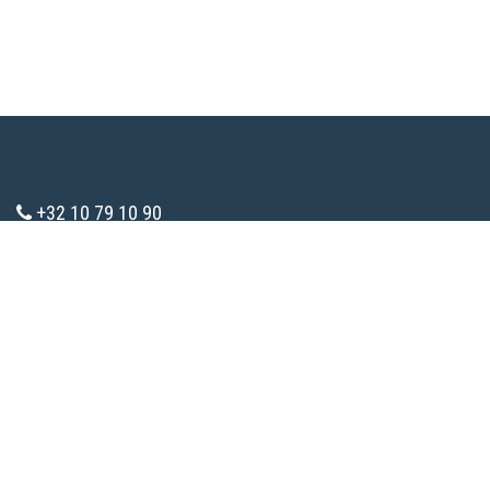
+32 10 79 10 90
info@consomaction.be
TVA : BE 0783.285.787
Tous droits réservés.