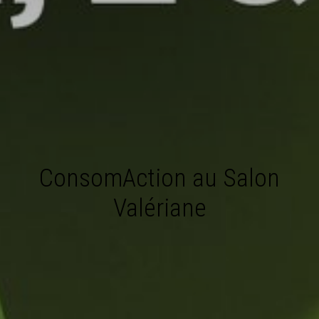
ConsomAction au Salon
Valériane