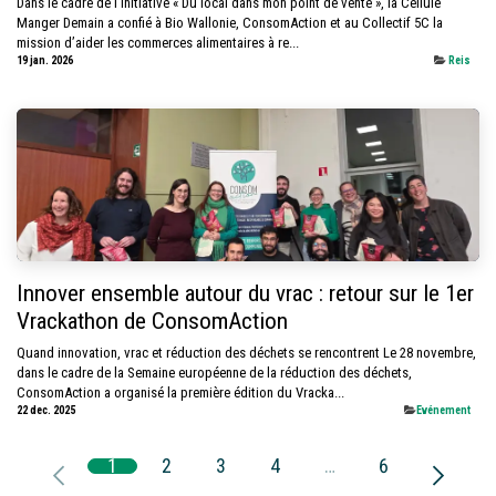
Dans le cadre de l’initiative « Du local dans mon point de vente », la Cellule
Manger Demain a confié à Bio Wallonie, ConsomAction et au Collectif 5C la
mission d’aider les commerces alimentaires à re...
19 jan. 2026
Reis
Innover ensemble autour du vrac : retour sur le 1er
Vrackathon de ConsomAction
Quand innovation, vrac et réduction des déchets se rencontrent Le 28 novembre,
dans le cadre de la Semaine européenne de la réduction des déchets,
ConsomAction a organisé la première édition du Vracka...
22 dec. 2025
​Evénement
1
2
3
4
…
6