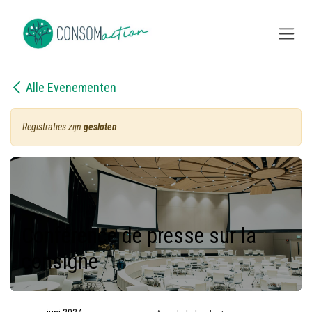
Overslaan naar inhoud
Alle Evenementen
Registraties zijn
gesloten
Conférence de presse sur la
consigne