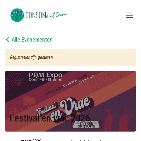
Overslaan naar inhoud
Alle Evenementen
Registraties zijn
gesloten
Festival en vrac 2026