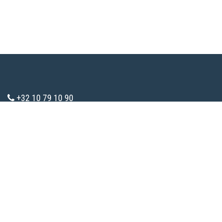
+32 10 79 10 90
info@consomaction.be
TVA : 0783.285.787
Touts droits réservés