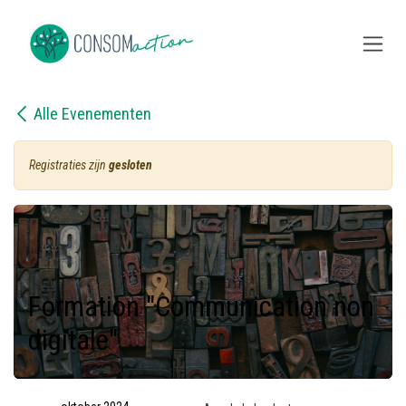
Overslaan naar inhoud
Alle Evenementen
Registraties zijn
gesloten
Formation "Communication non
digitale"