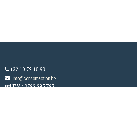
+32 10 79 10 90
info@consomaction.be
TVA : 0783.285.787
Touts droits réservés