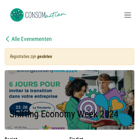
Overslaan naar inhoud
Alle Evenementen
Registraties zijn
gesloten
Shifting Economy Week 2024