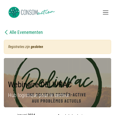
Overslaan naar inhoud
Alle Evenementen
Registraties zijn
gesloten
Webinaire DELIVRAC
Hub logistique pour le secteur