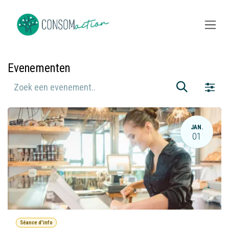
Overslaan naar inhoud
Evenementen
JAN.
01
Séance d'info