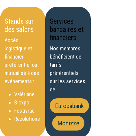
Stands sur
Services
des salons
bancaires et
financiers
​Accès
logistique et
Nos membres
financier
bénéficient de
préférentiel ou
tarifs
mutualisé à ces
préférentiels
événements :
sur les services
de :
Valériane
Bioxpo
Europabank
Festivrac
Rezolutions
Monizze