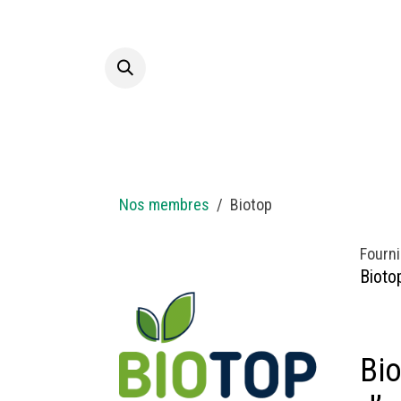
Overslaan naar inhoud
Startpagina
A propos
Nos membres
Biotop
Fourni
Bioto
Bio