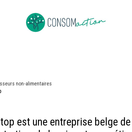
Devenir membre
Evenementen
Nieuws overs bulk
Job
sseurs non-alimentaires
p
top est une entreprise belge de