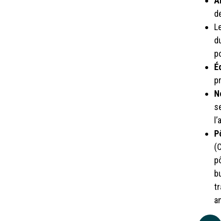
A
de
L
d
p
É
p
N
s
l’
P
(
p
bu
t
am