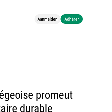
Aanmelden
Adhérer
s
Neem contact op met ons
iégeoise promeut
aire durable