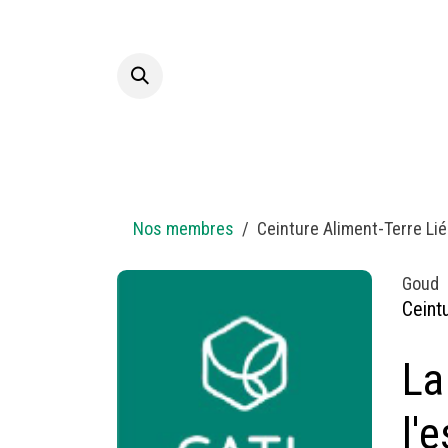
Overslaan naar inhoud
Startpagina
A propos
Nos membres
Ceinture Aliment-Terre Li
Goud
Ceint
La
l'