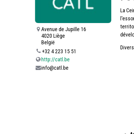
La Cei
l'esso
territ
Avenue de Jupille 16
dévelo
4020 Liège
België
Divers
+32 4 223 15 51
http://catl.be
info@catl.be