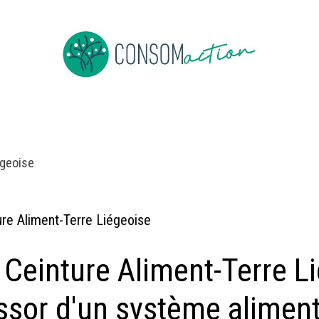
Devenir membre
Evenementen
Nieuws overs bulk
Job
égeoise
ure Aliment-Terre Liégeoise
 Ceinture Aliment-Terre L
essor d'un système aliment