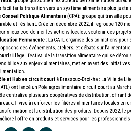
rlette
: groupe qui soutien les acteurs de l'alimentation durab
 faciliter la transition vers un système alimentaire plus juste 
e
Conseil Politique Alimentaire
(CPA): groupe qui travaille po
urable et résilient. Créé en décembre 2022, il regroupe 120 m
our mieux coordonner les actions locales, soutenir des projets 
ducation Permanente
:
La CATL organise des animations pour s
roposons des événements, ateliers, et débats sur l’alimentatio
ourrir Liège
: festival de la transition alimentaire qui se dérou
ensibilise aux enjeux alimentaires, met en avant des initiatives
alimentation.
ôle et Hub en circuit court
à Bressoux-Droixhe : La Ville de Li
CATL) ont lancé un Pôle agroalimentaire circuit court au Marché
ôle centralise plusieurs coopératives de distribution, offrant
reaux. Il vise à renforcer les filières alimentaires locales en 
ransformation et la distribution des produits. Depuis 2022, le p
éliore l'offre en produits et services pour les professionnels e