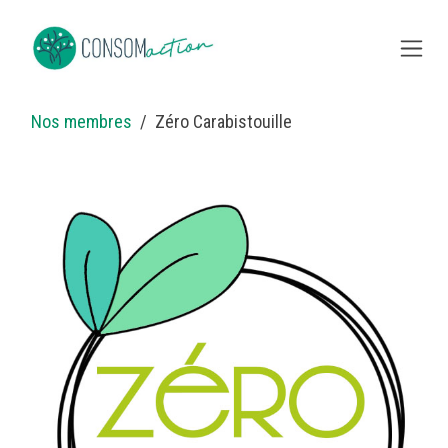
Overslaan naar inhoud
Nos membres
Zéro Carabistouille