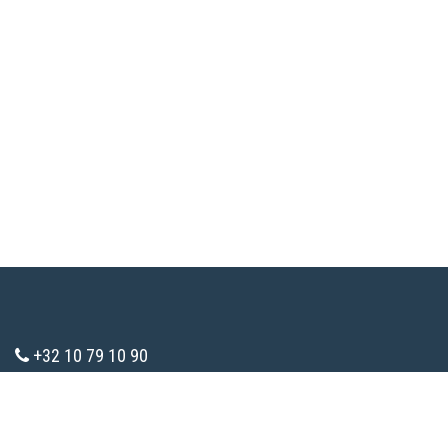
+32 10 79 10 90
info@consomaction.be
TVA : BE 0783.285.787