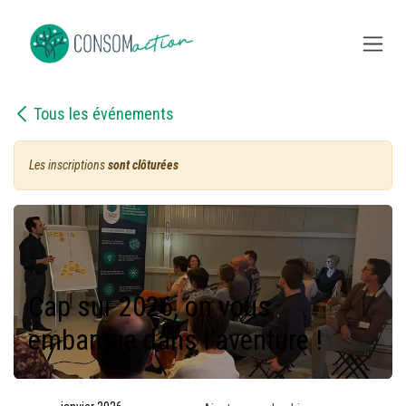
Se rendre au contenu
Tous les événements
Les inscriptions
sont clôturées
Cap sur 2026, on vous
embarque dans l’aventure !