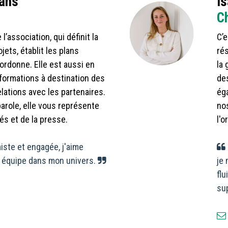
lans
Is
C
e l’association, qui définit la
C’e
ojets, établit les plans
ré
oordonne. Elle est aussi en
la 
formations à destination des
des
ations avec les partenaires.
ég
parole, elle vous représente
nos
és et de la presse.
l'o
iste et engagée, j'aime
équipe dans mon univers.
je 
flu
sup