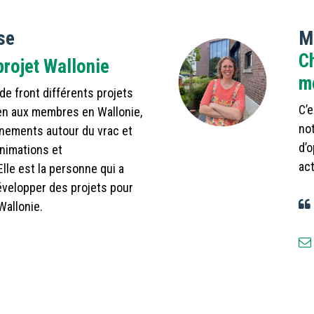
se
M
Ch
projet Wallonie
m
 de front différents projets
C’e
ien aux membres en Wallonie,
not
énements autour du vrac et
d’o
nimations et
ac
.Elle est la personne qui a
évelopper des projets pour
allonie.