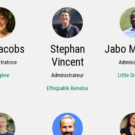
acobs
Stephan
Jabo M
Vincent
tratrice
Adminis
gène
Administrateur
Little G
Ethiquable Benelux