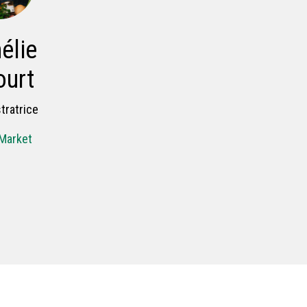
élie
ourt
tratrice
Market