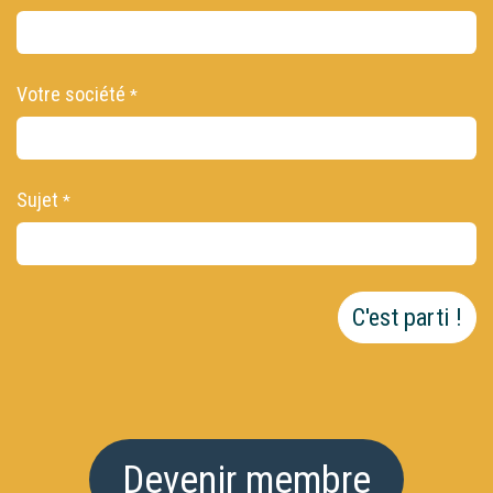
Votre société
*
Sujet
*
C'est parti !
Deven​​ir membre