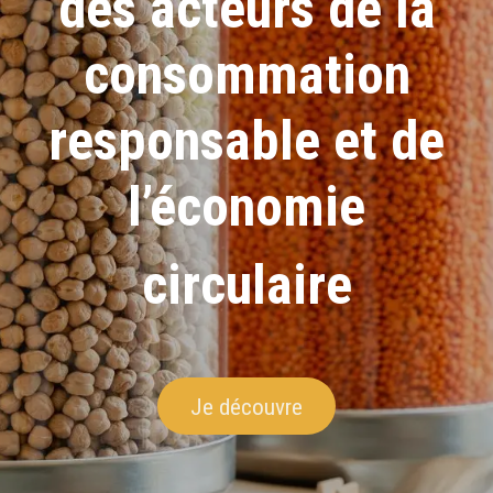
des acteurs de la
consommation
responsable et de
l’économie
circulaire
Je dé​​couvre