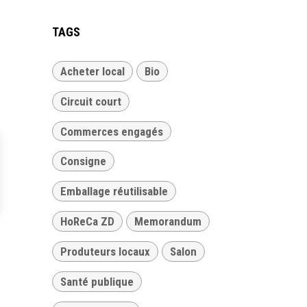
TAGS
Acheter local
Bio
Circuit court
Commerces engagés
Consigne
Emballage réutilisable
HoReCa ZD
Memorandum
Produteurs locaux
Salon
Santé publique