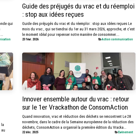
Guide des préjugés du vrac et du réemploi
: stop aux idées reçues
onde qui
Guide des préjugés du vrac et du réemploi : stop aux idées reçues Le
s
mois du vrac , qui se tiendrai du 1er au 31 mars 2026, approche, et c’est
..
le moment idéal pour repenser notre manière de consommer....
nication
23 févr. 2026
​Action communication
Innover ensemble autour du vrac : retour
sur le 1er Vrackathon de ConsomAction
Quand innovation, vrac et réduction des déchets se rencontrent Le 28
novembre, dans le cadre de la Semaine européenne de la réduction des
 la
déchets, ConsomAction a organisé la première édition du Vracka...
t au
22 déc. 2025
​Evénement