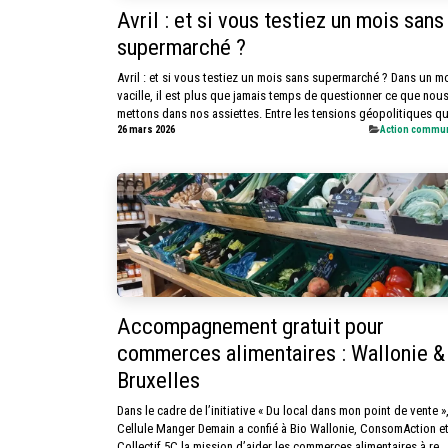
Avril : et si vous testiez un mois sans
supermarché ?
Avril : et si vous testiez un mois sans supermarché ? Dans un m
vacille, il est plus que jamais temps de questionner ce que nou
mettons dans nos assiettes. Entre les tensions géopolitiques qu.
26 mars 2026
​Action commu
Accompagnement gratuit pour
commerces alimentaires : Wallonie &
Bruxelles
Dans le cadre de l’initiative « Du local dans mon point de vente »,
Cellule Manger Demain a confié à Bio Wallonie, ConsomAction e
Collectif 5C la mission d’aider les commerces alimentaires à re...