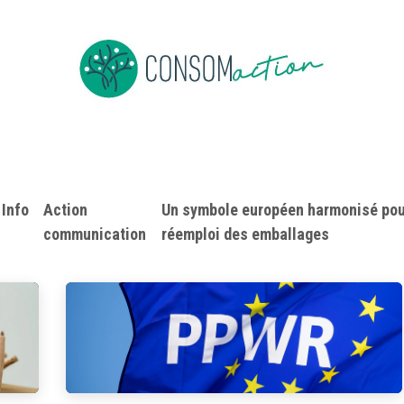
ropos
Devenir membre
Événements
Actus en vrac
Info
​Action
Un symbole européen harmonisé pou
communication
réemploi des emballages