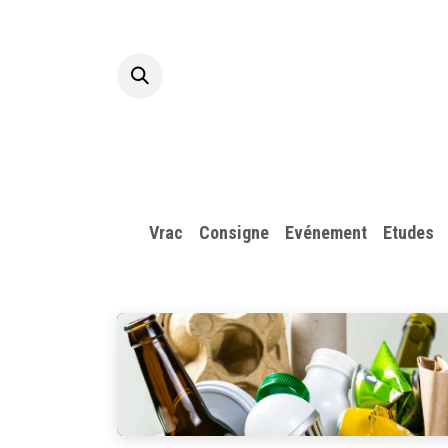
Se rendre au contenu
Accueil
A p
Vrac
Consigne
​Evénement
Etudes