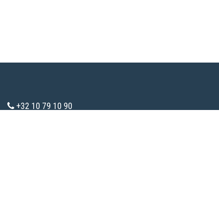
+32 10 79 10 90
info@consomaction.be
TVA : BE 0783.285.787
Tous droits réservés.