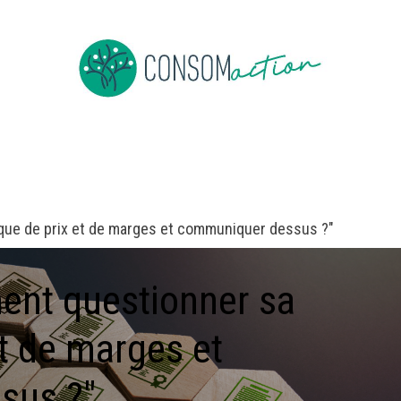
ropos
Devenir membre
Événements
Actus en vrac
que de prix et de marges et communiquer dessus ?"
nt questionner sa
et de marges et
sus ?"