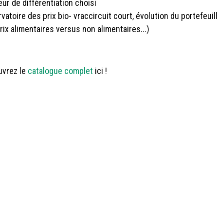
ur de différentiation choisi
vatoire des prix bio- vraccircuit court, évolution du portefeuil
ix alimentaires versus non alimentaires...)
uvrez le
catalogue complet
ici !
+32 10 79 1
info@con
TVA : BE 0
Tous droits réserv