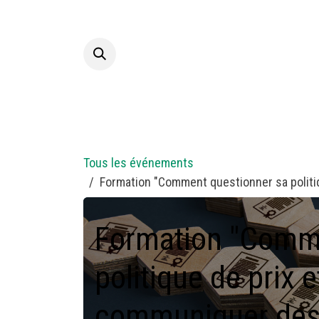
Se rendre au contenu
Accueil
A p
Tous les événements
Formation "Comment questionner sa politi
Formation "Comme
politique de prix 
communiquer des