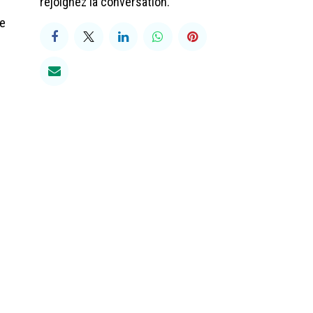
rejoignez la conversation.
le
0 90
somaction.be
783.285.787
és.