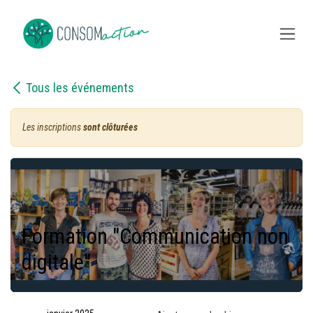
Se rendre au contenu
Tous les événements
Les inscriptions
sont clôturées
Formation "Communication non
digitale"