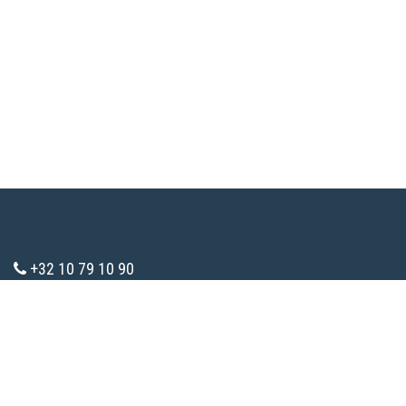
+32 10 79 10 90
info@consomaction.be
TVA : BE 0783.285.787
Tous droits réservés.