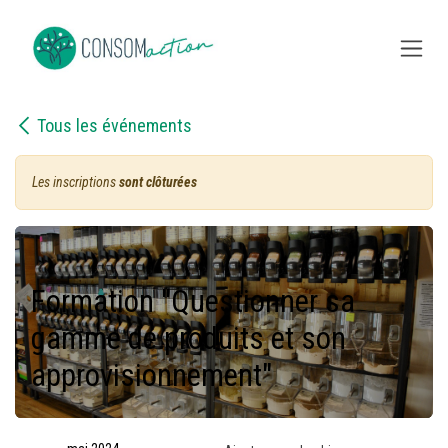
Se rendre au contenu
Tous les événements
Les inscriptions
sont clôturées
Formation "Questionner sa
gamme de produits et son
approvisionnement"