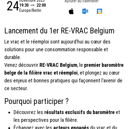
novembre 2025
24
Ajouter au calendrier :
19:30
22:00
Europe/Berlin
Lancement du 1er RE-VRAC Belgium
Le vrac et le réemploi sont aujourd’hui au cœur des
solutions pour une consommation responsable et
durable.
Venez découvrir
RE-VRAC Belgium
, le
premier baromètre
belge de la filière vrac et réemploi
, et plongez au cœur
des enjeux et bonnes pratiques qui façonnent l’avenir de
ce secteur.
Pourquoi participer ?
Découvrez les
résultats exclusifs du baromètre
et
les perspectives pour la filière.
Échangez avec les
acteurs engagés
du vrac et du