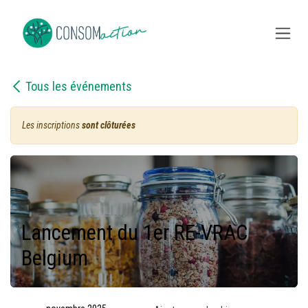
Se rendre au contenu
Tous les événements
Les inscriptions
sont clôturées
Lancement du 1er RE-VRAC
Belgium