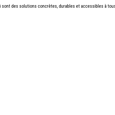
 sont des solutions concrètes, durables et accessibles à tous
+32 10 79 1
info@con
TVA : BE 0
Tous droits réserv