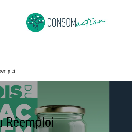
ropos
Devenir membre
Événements
Actus en vrac
éemploi
u Réemploi