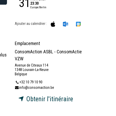
31
23:30
Europe/Berlin
Ajouter au calendrier :
Emplacement
ConsomAction ASBL - ConsomActie
plus
VZW
Avenue de Citeaux 114
1348 Louvain-La-Neuve
Belgique
+32 10 79 10 90
info@consomaction.be
Obtenir l'itinéraire