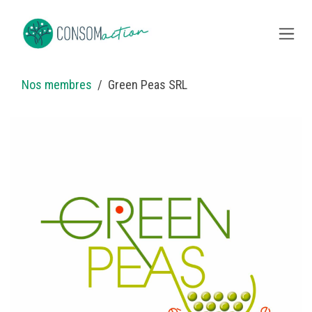
Se rendre au contenu
Nos membres
Green Peas SRL