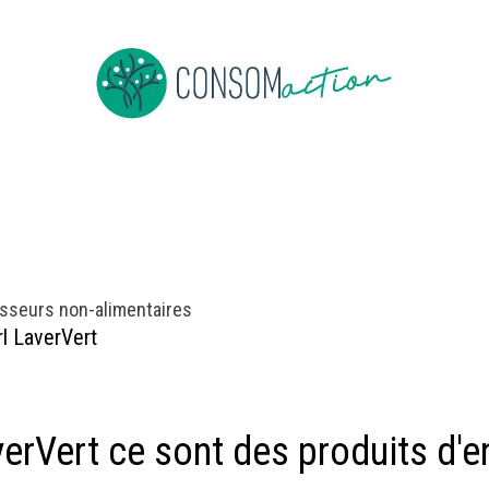
ropos
Devenir membre
Événements
Actus en vrac
sseurs non-alimentaires
rl LaverVert
erVert ce sont des produits d'en