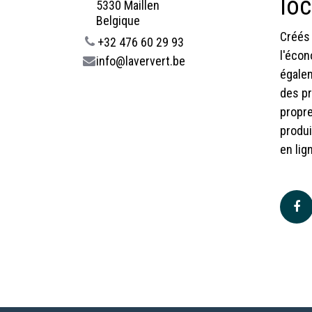
lo
5330 Maillen
Belgique
Créés 
+32 476 60 29 93
l'écon
info@laververt.be
égalem
des pr
propre
produi
en lig