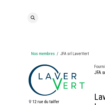
Se rendre au contenu
Accueil
A p
Nos membres
JFA srl LaverVert
Fourni
JFA s
Lav
12 rue du tailfer