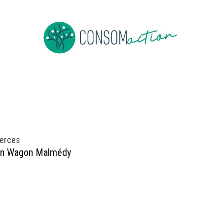
ropos
Devenir membre
Événements
Actus en vrac
erces
on Wagon Malmédy