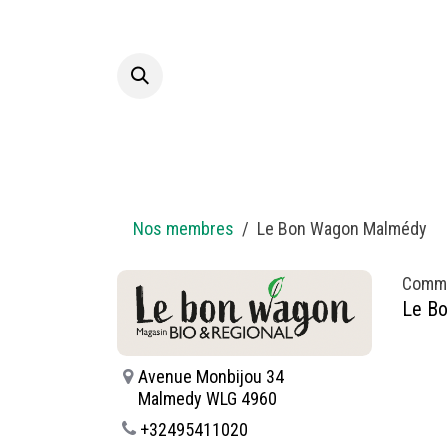
Se rendre au contenu
Accueil
A p
Nos membres
Le Bon Wagon Malmédy
Comm
Le B
Avenue Monbijou 34
Malmedy WLG 4960
+32495411020