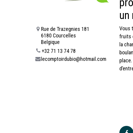
pro
un
Vous t
Rue de Trazegnies 181
6180 Courcelles
fruits
Belgique
la cha
+32 71 13 74 78
boulan
lecomptoirdubio@hotmail.com
place.
d’entr