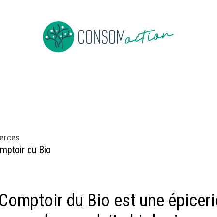
ropos
Devenir membre
Événements
Actus en vrac
erces
mptoir du Bio
Comptoir du Bio est une épiceri