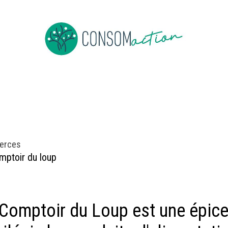
ropos
Devenir membre
Événements
Actus en vrac
erces
mptoir du loup
Comptoir du Loup est une épicer