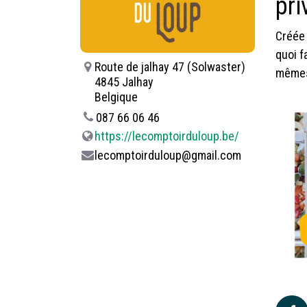
pri
Créée 
quoi f
Route de jalhay 47 (Solwaster)
mêmes 
4845 Jalhay
Belgique
087 66 06 46
https://lecomptoirduloup.be/
lecomptoirduloup@gmail.com