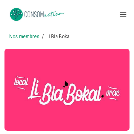
Se rendre au contenu
Nos membres
Li Bia Bokal