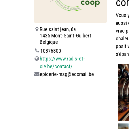
con
Vous y
aussi 
Rue saint jean, 6a
vrac p
1435 Mont-Saint-Guibert
chaleu
Belgique
positi
10876800
s’épan
https://www.radis-et-
cie.be/contact/
epicerie-msg@ecomail.be