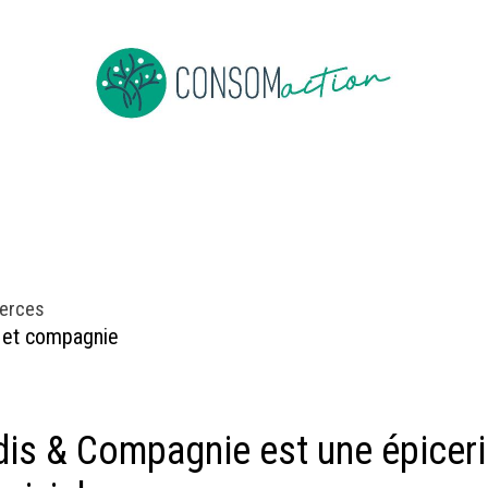
ropos
Devenir membre
Événements
Actus en vrac
erces
 et compagnie
is & Compagnie est une épicerie