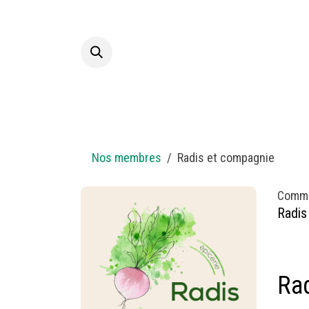
Se rendre au contenu
Accueil
A p
Nos membres
Radis et compagnie
Comm
Radis
Rad