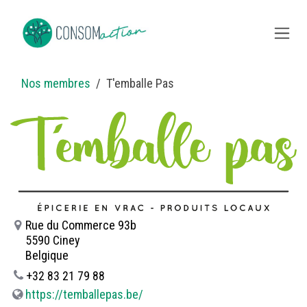
Se rendre au contenu
Nos membres
T'emballe Pas
Rue du Commerce 93b
5590 Ciney
Belgique
+32 83 21 79 88
https://temballepas.be/