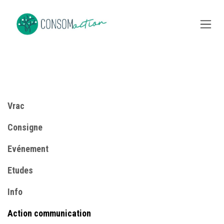
Se rendre au contenu
Vrac
Consigne
​Evénement
Etudes
Info
​Action communication